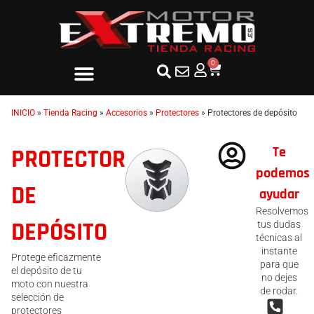
0
INICIO
»
Tienda Racing
»
Accesorios
»
Protectores
»
Protectores de depósito
Te
PROTECTORES
podemos
DE
ayudar
Resolvemos
DEPÓSITO
tus dudas
técnicas al
instante
Protege eficazmente
para que
el depósito de tu
no dejes
moto con nuestra
de rodar.
selección de
protectores