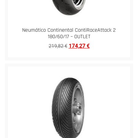
Neumático Continental ContiRaceAttack 2
180/60/17 – OUTLET
174,27
€
219,82
€