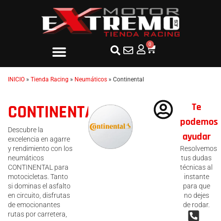
0
INICIO
»
Tienda Racing
»
Neumáticos
»
Continental
Te
CONTINENTAL
podemos
Descubre la
ayudar
excelencia en agarre
y rendimiento con los
Resolvemos
neumáticos
tus dudas
CONTINENTAL para
técnicas al
motocicletas. Tanto
instante
si dominas el asfalto
para que
en circuito, disfrutas
no dejes
de emocionantes
de rodar.
rutas por carretera,