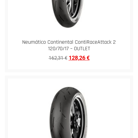
Neumático Continental ContiRaceAttack 2
120/70/17 – OUTLET
128,26
€
162,31
€