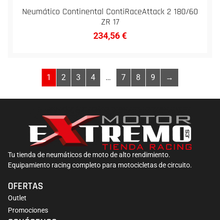
Neumático Continental ContiRaceAttack 2 180/60
ZR 17
234,56
€
1
2
3
4
…
7
8
9
→
Tu tienda de neumáticos de moto de alto rendimiento.
Equipamiento racing completo para motocicletas de circuito.
OFERTAS
Outlet
Promociones