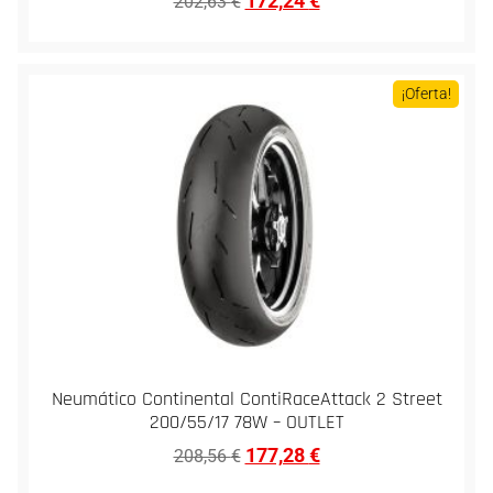
172,24
€
202,63
€
¡Oferta!
Neumático Continental ContiRaceAttack 2 Street
200/55/17 78W – OUTLET
177,28
€
208,56
€