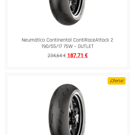
Neumático Continental ContiRaceAttack 2
190/55/17 75W – OUTLET
187,71
€
234,64
€
¡Oferta!