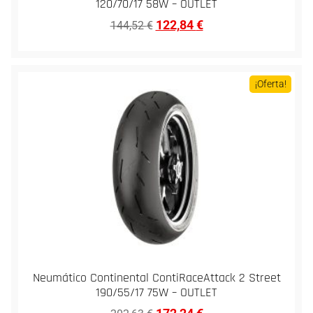
120/70/17 58W – OUTLET
122,84
€
144,52
€
¡Oferta!
Neumático Continental ContiRaceAttack 2 Street
190/55/17 75W – OUTLET