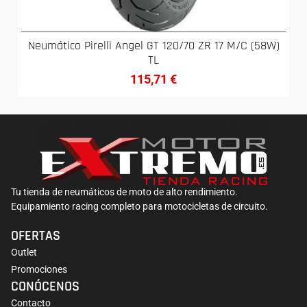
Neumático Pirelli Angel GT 120/70 ZR 17 M/C (58W)
TL
115,71
€
Tu tienda de neumáticos de moto de alto rendimiento.
Equipamiento racing completo para motocicletas de circuito.
OFERTAS
Outlet
Promociones
CONÓCENOS
Contacto