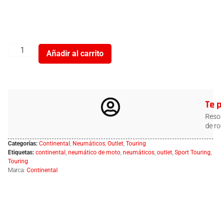
Añadir al carrito
Te 
Resol
de ro
Categorías:
Continental
,
Neumáticos
,
Outlet
,
Touring
Etiquetas:
continental
,
neumático de moto
,
neumáticos
,
outlet
,
Sport Touring
,
Touring
Marca:
Continental