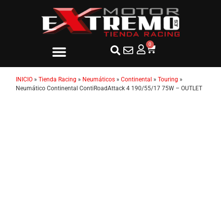
0
INICIO
»
Tienda Racing
»
Neumáticos
»
Continental
»
Touring
»
Neumático Continental ContiRoadAttack 4 190/55/17 75W – OUTLET