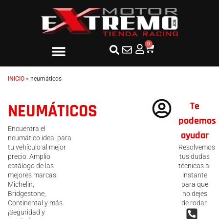
0
INICIO
»
neumáticos
Te
NEUMÁTICOS
podemos
Encuentra el
ayudar
neumático ideal para
tu vehículo al mejor
Resolvemos
precio. Amplio
tus dudas
catálogo de las
técnicas al
mejores marcas:
instante
Michelin,
para que
Bridgestone,
no dejes
Continental y más.
de rodar.
¡Seguridad y