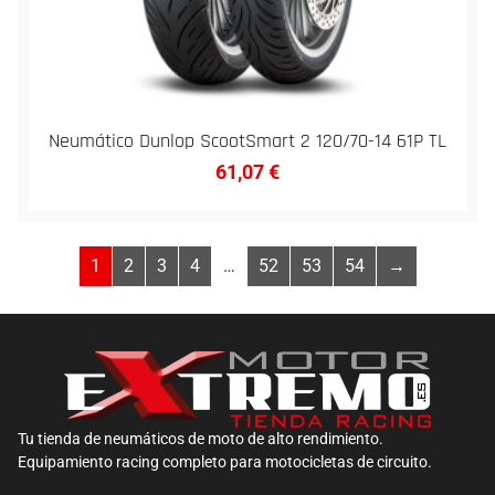
Neumático Dunlop ScootSmart 2 120/70-14 61P TL
61,07
€
1
2
3
4
…
52
53
54
→
Tu tienda de neumáticos de moto de alto rendimiento.
Equipamiento racing completo para motocicletas de circuito.