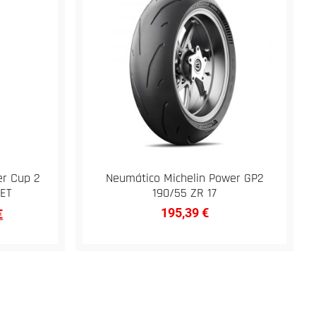
er Cup 2
Neumático Michelin Power GP2
LET
190/55 ZR 17
195,39
€
€