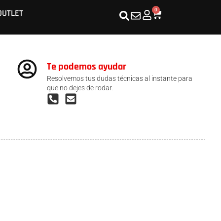
0
OUTLET
Te podemos ayudar
Resolvemos tus dudas técnicas al instante para
que no dejes de rodar.