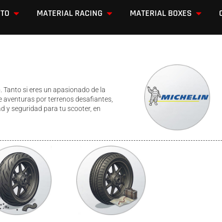
OTO
MATERIAL RACING
MATERIAL BOXES
Tanto si eres un apasionado de la
 te aventuras por terrenos desafiantes,
ad y seguridad para tu scooter, en