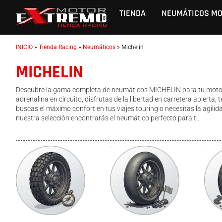
TIENDA
NEUMÁTICOS M
INICIO
»
Tienda Racing
»
Neumáticos
»
Michelin
MICHELIN
Descubre la gama completa de neumáticos MICHELIN para tu moto. 
adrenalina en circuito, disfrutas de la libertad en carretera abierta,
buscas el máximo confort en tus viajes touring o necesitas la agilid
nuestra selección encontrarás el neumático perfecto para ti.