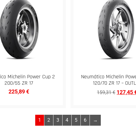
co Michelin Power Cup 2
Neumático Michelin Pow
200/55 ZR 17
120/70 ZR 17 – OUT
225,89
€
127,45
159,31
€
1
2
3
4
5
6
→