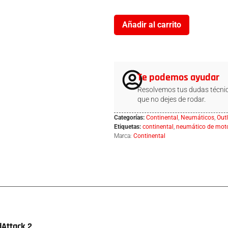
Añadir al carrito
Te podemos ayudar
Resolvemos tus dudas técnic
que no dejes de rodar.
Categorías:
Continental
,
Neumáticos
,
Outl
Etiquetas:
continental
,
neumático de mot
Marca:
Continental
dAttack 2