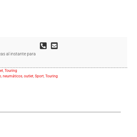
as al instante para
et
,
Touring
o
,
neumáticos
,
outlet
,
Sport
,
Touring