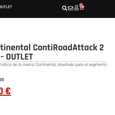
0
OUTLET
tinental ContiRoadAttack 2
– OUTLET
mático de la marca Continental, diseñado para el segmento
020
00
€