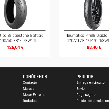
ico Bridgestone Battlax
Neumático Pirelli Diablo 
 190/50 ZR17 (73W) TL
120/70 ZR 17 M/C (58W)
126,04
€
88,40
€
CONÓCENOS
PEDIDOS
Contacto
Entrega en circuito
Marcas
Envío
Motor Extremo
Pago seguro
Rodadas
Política de devolucio