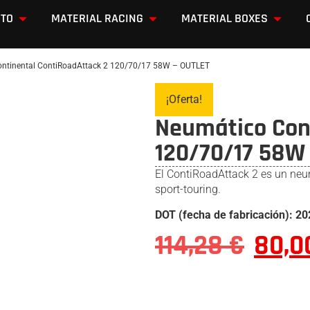
OTO
MATERIAL RACING
MATERIAL BOXES
ntinental ContiRoadAttack 2 120/70/17 58W – OUTLET
¡Oferta!
Neumático Con
120/70/17 58W 
El ContiRoadAttack 2 es un neu
sport-touring.
DOT (fecha de fabricación): 2
114,28
€
80,