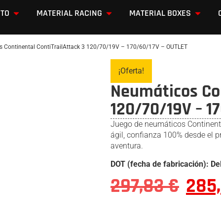
OTO
MATERIAL RACING
MATERIAL BOXES
 Continental ContiTrailAttack 3 120/70/19V – 170/60/17V – OUTLET
¡Oferta!
Neumáticos Con
120/70/19V – 1
Juego de neumáticos Continenta
ágil, confianza 100% desde el 
aventura.
DOT (fecha de fabricación): De
297,83
€
285