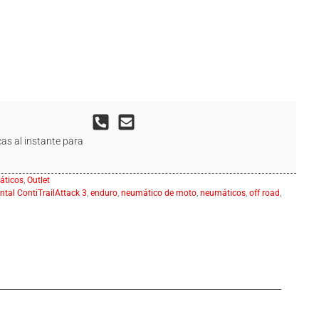
as al instante para
ticos
,
Outlet
ntal ContiTrailAttack 3
,
enduro
,
neumático de moto
,
neumáticos
,
off road
,