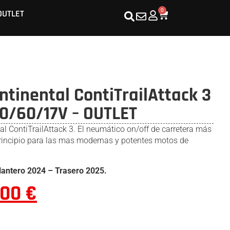
0
OUTLET
tinental ContiTrailAttack 3
70/60/17V – OUTLET
l ContiTrailAttack 3. El neumático on/off de carretera más
principio para las mas modernas y potentes motos de
lantero 2024 – Trasero 2025.
,00
€