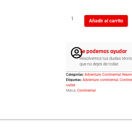
Añadir al carrito
Te podemos ayudar
Resolvemos tus dudas técnic
que no dejes de rodar.
Categorías:
Adventure
,
Continental
,
Neumá
Etiquetas:
Adventure
,
continental
,
Contine
outlet
Marca:
Continental