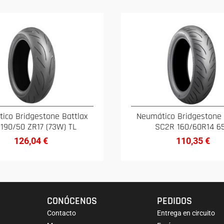
ico Bridgestone Battlax
Neumático Bridgestone 
 190/50 ZR17 (73W) TL
SC2R 160/60R14 6
126,04
€
110,35
€
CONÓCENOS
PEDIDOS
Contacto
Entrega en circuito