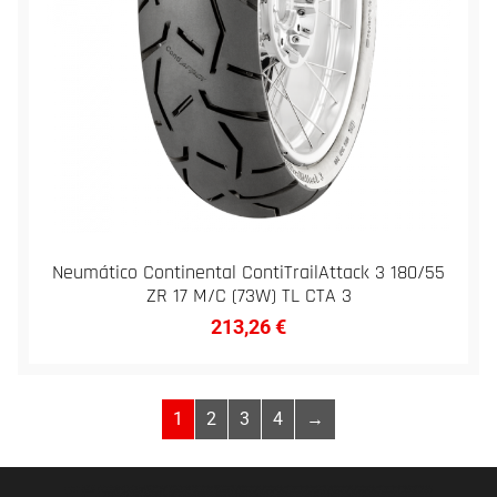
Neumático Continental ContiTrailAttack 3 180/55
ZR 17 M/C (73W) TL CTA 3
213,26
€
1
2
3
4
→