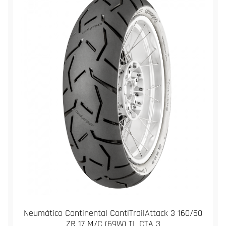
Neumático Continental ContiTrailAttack 3 160/60
ZR 17 M/C (69W) TL CTA 3