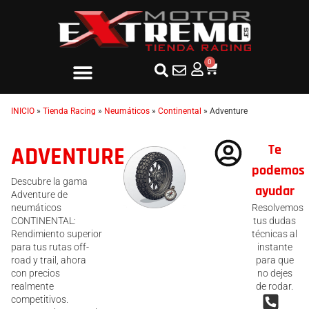
0
INICIO
»
Tienda Racing
»
Neumáticos
»
Continental
»
Adventure
Te
ADVENTURE
podemos
Descubre la gama
ayudar
Adventure de
neumáticos
Resolvemos
CONTINENTAL:
tus dudas
Rendimiento superior
técnicas al
para tus rutas off-
instante
road y trail, ahora
para que
con precios
no dejes
realmente
de rodar.
competitivos.