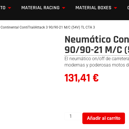
OTO
MATERIAL RACING
MATERIAL BOXES
Continental ContiTrailAttack 3 90/90-21 M/C (54V) TL CTA 3
Neumático Cont
90/90-21 M/C (
El neumático on/off de carreter
modernas y poderosas motos de
131,41
€
Añadir al carrito