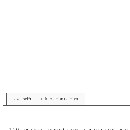
Descripción
Información adicional
Descripción
100% Confianza: Tiempo de calentamiento mas corto – alca