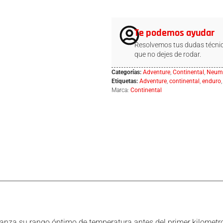
Te podemos ayudar
Resolvemos tus dudas técnic
que no dejes de rodar.
Categorías:
Adventure
,
Continental
,
Neumá
Etiquetas:
Adventure
,
continental
,
enduro
Marca:
Continental
nza su rango óptimo de temperatura antes del primer kilometr