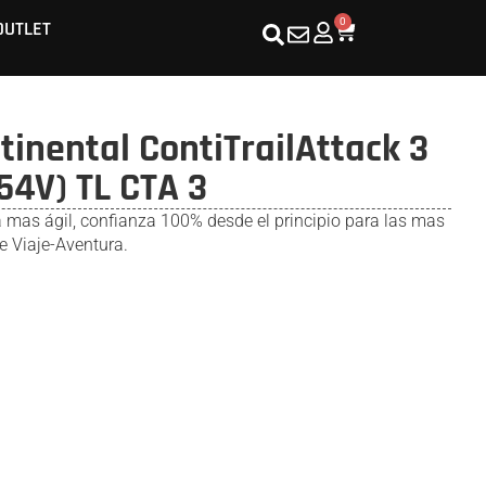
0
OUTLET
inental ContiTrailAttack 3
54V) TL CTA 3
a mas ágil, confianza 100% desde el principio para las mas
 Viaje-Aventura.