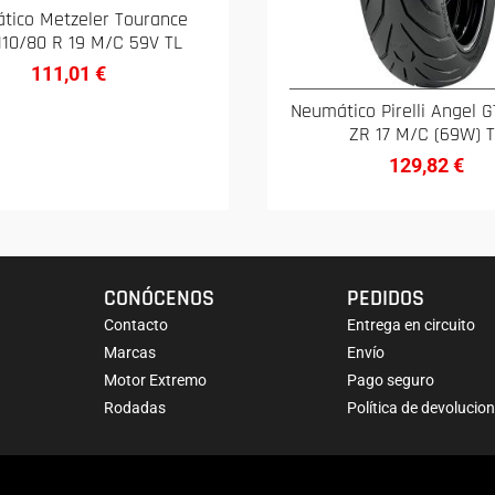
tico Metzeler Tourance
110/80 R 19 M/C 59V TL
111,01
€
Neumático Pirelli Angel 
ZR 17 M/C (69W) 
129,82
€
CONÓCENOS
PEDIDOS
Contacto
Entrega en circuito
Marcas
Envío
Motor Extremo
Pago seguro
Rodadas
Política de devolucio