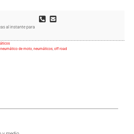
as al instante para
ticos
,
neumático de moto
,
neumáticos
,
off road
o y medio