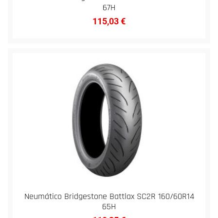
67H
115,03
€
Neumático Bridgestone Battlax SC2R 160/60R14
65H