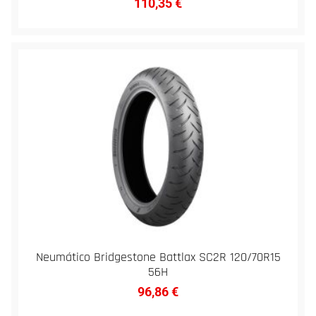
110,35
€
Neumático Bridgestone Battlax SC2R 120/70R15
56H
96,86
€