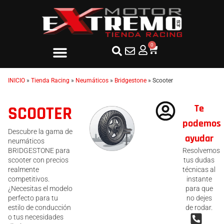
0
INICIO
»
Tienda Racing
»
Neumáticos
»
Bridgestone
»
Scooter
Te
SCOOTER
podemos
Descubre la gama de
ayudar
neumáticos
BRIDGESTONE para
Resolvemos
scooter con precios
tus dudas
realmente
técnicas al
competitivos.
instante
¿Necesitas el modelo
para que
perfecto para tu
no dejes
estilo de conducción
de rodar.
o tus necesidades