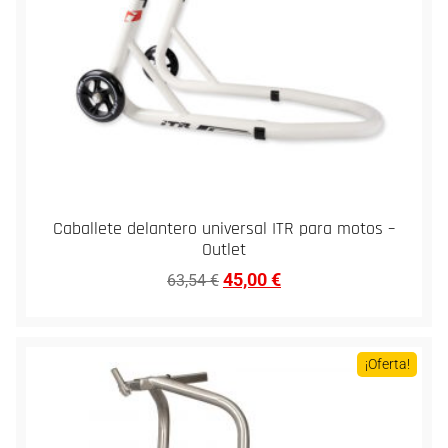
Caballete delantero universal ITR para motos –
Outlet
45,00
€
63,54
€
¡Oferta!