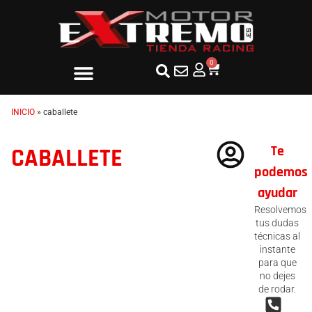
0
INICIO
»
caballete
Te
CABALLETE
podemos
ayudar
Resolvemos
tus dudas
técnicas al
instante
para que
no dejes
de rodar.