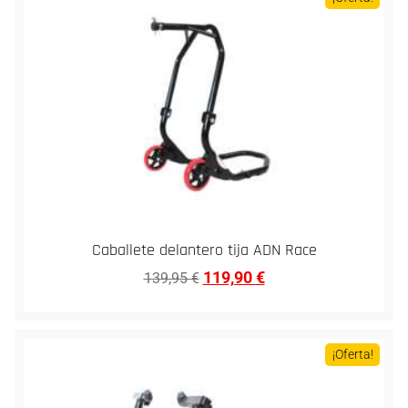
Caballete delantero tija ADN Race
119,90
€
139,95
€
¡Oferta!