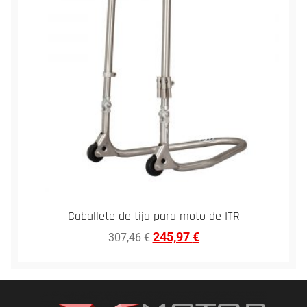
Caballete de tija para moto de ITR
245,97
€
307,46
€