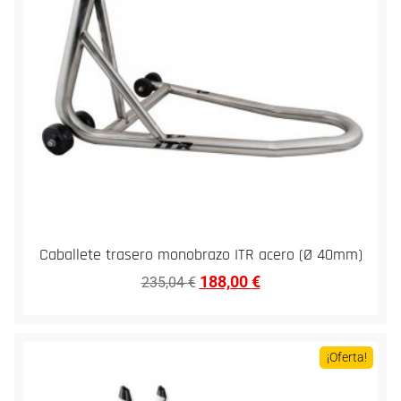
Caballete trasero monobrazo ITR acero (Ø 40mm)
188,00
€
235,04
€
¡Oferta!