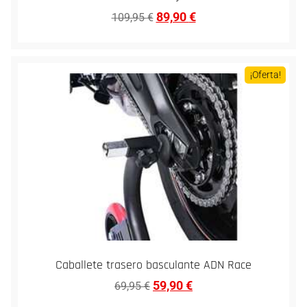
89,90
€
109,95
€
¡Oferta!
Caballete trasero basculante ADN Race
59,90
€
69,95
€