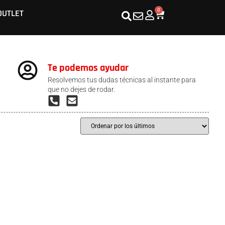
0
OUTLET
Te podemos ayudar
Resolvemos tus dudas técnicas al instante para
que no dejes de rodar.