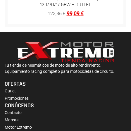
120/70/17 58W – OUTLET
99,09
€
123,86
€
Tu tienda de neumáticos de moto de alto rendimiento.
Equipamiento racing completo para motocicletas de circuito.
OFERTAS
Outlet
Promociones
CONÓCENOS
Contacto
Marcas
Motor Extremo