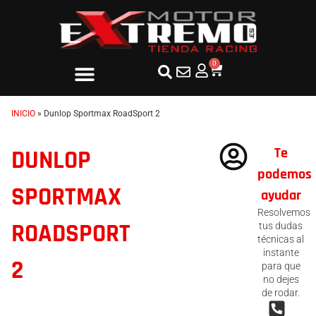
0
INICIO
»
Dunlop Sportmax RoadSport 2
Te
DUNLOP
podemos
SPORTMAX
ayudar
Resolvemos
ROADSPORT
tus dudas
técnicas al
instante
2
para que
no dejes
de rodar.