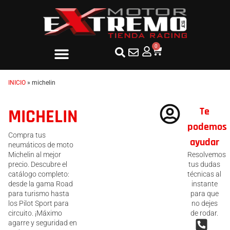
0
INICIO
»
michelin
Te
MICHELIN
podemos
Compra tus
ayudar
neumáticos de moto
Michelin al mejor
Resolvemos
precio. Descubre el
tus dudas
catálogo completo:
técnicas al
desde la gama Road
instante
para turismo hasta
para que
los Pilot Sport para
no dejes
circuito. ¡Máximo
de rodar.
agarre y seguridad en