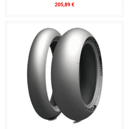
205,89
€