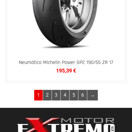
Neumático Michelin Power GP2 190/55 ZR 17
195,39
€
1
2
3
4
5
6
→