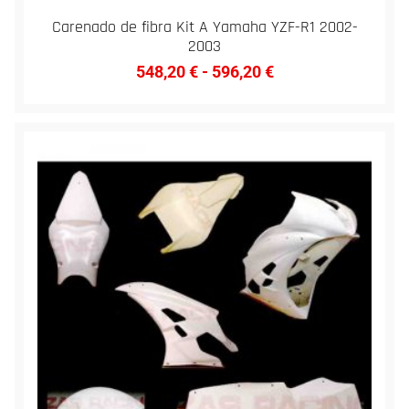
Carenado de fibra Kit A Yamaha YZF-R1 2002-
2003
548,20
€
-
596,20
€