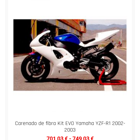
Carenado de fibra Kit EVO Yamaha YZF-R1 2002-
2003
701,03
€
-
749,03
€