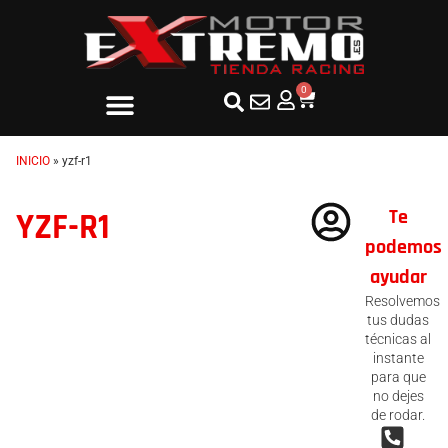
0
INICIO
»
yzf-r1
Te
YZF-R1
podemos
ayudar
Resolvemos
tus dudas
técnicas al
instante
para que
no dejes
de rodar.