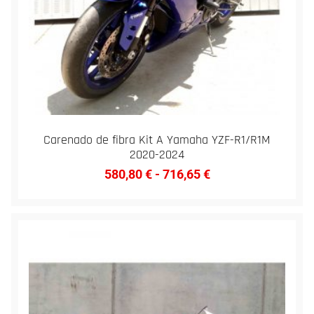
Carenado de fibra Kit A Yamaha YZF-R1/R1M
2020-2024
580,80
€
-
716,65
€