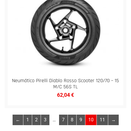
Neumático Pirelli Diablo Rosso Scooter 120/70 – 15
M/C 56S TL
62,04
€
←
1
2
3
…
7
8
9
10
11
→