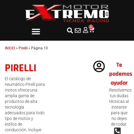
0
INICIO
»
Pirelli
»
Página 10
Te
PIRELLI
podemos
El catálogo de
ayudar
neumático Pirelli para
motos ofrece una
Resolvemos
amplia gama de
tus dudas
productos de alta
técnicas al
tecnología
instante
adecuados para todo
para que
tipo de motos y
no dejes
estilos de
de rodar.
conducción. Incluye