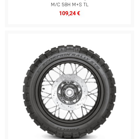
M/C 58H M+S TL
109,24
€