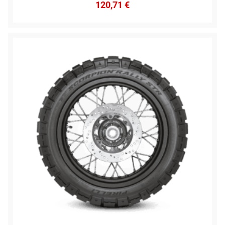
120,71
€