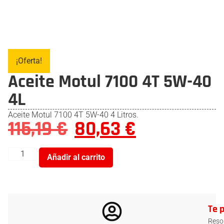
¡Oferta!
Aceite Motul 7100 4T 5W-40
4L
Aceite Motul 7100 4T 5W-40 4 Litros.
115,19
€
80,63
€
Añadir al carrito
Te 
Resol