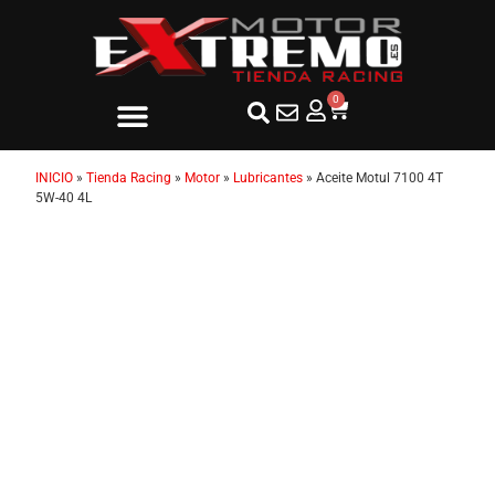
0
INICIO
»
Tienda Racing
»
Motor
»
Lubricantes
»
Aceite Motul 7100 4T
5W-40 4L