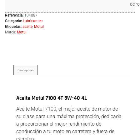
de ro
Referencia:
104087
Categoría:
Lubricantes
Etiquetas:
aceite
,
Motul
Marca:
Motul
Descripción
Descripción
Aceite Motul 7100 4T 5W-40 4L
Aceite Motul 7100, el mejor aceite de motor de
su clase para una máxima protección, dedicada
a proporcionar el mejor rendimiento de
conducción a tu moto en carretera y fuera de
carretera.