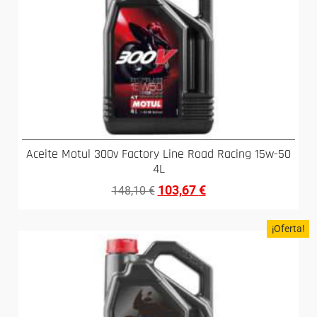
Aceite Motul 300v Factory Line Road Racing 15w-50
4L
103,67
€
148,10
€
¡Oferta!