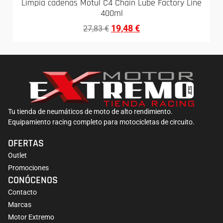
Limpia cadenas Motul C4 Chain Lube Factory Line
400ml
19,48
€
27,83
€
Tu tienda de neumáticos de moto de alto rendimiento.
Equipamiento racing completo para motocicletas de circuito.
OFERTAS
Outlet
Promociones
CONÓCENOS
Contacto
Marcas
Motor Extremo