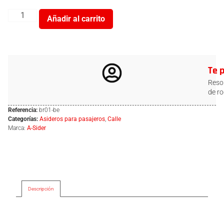
Añadir al carrito
Te 
Resol
de ro
Referencia:
br01-be
Categorías:
Asideros para pasajeros
,
Calle
Marca:
A-Sider
Descripción
Descripción