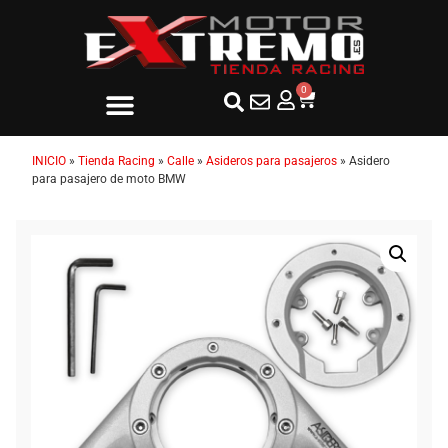
0
INICIO
»
Tienda Racing
»
Calle
»
Asideros para pasajeros
»
Asidero
para pasajero de moto BMW