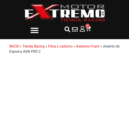
0
INICIO
»
Tienda Racing
»
Fibra y carbono
»
Asientos Foam
»
Asiento de
Espuma ADN PRO 2