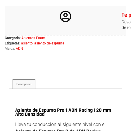
Te 
Resol
de ro
Categoría:
Asientos Foam
Etiquetas:
asiento
,
asiento de espuma
Marca:
ADN
Descripción
Descripción
Asiento de Espuma Pro 1 ADN Racing | 20 mm
Alta Densidad
Lleva tu conducción al siguiente nivel con el