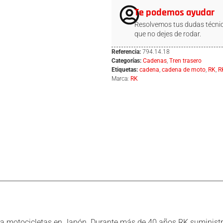
Te podemos ayudar
Resolvemos tus dudas técnic
que no dejes de rodar.
Referencia:
794.14.18
Categorías:
Cadenas
,
Tren trasero
Etiquetas:
cadena
,
cadena de moto
,
RK
,
R
Marca:
RK
ara motocicletas en Japón. Durante más de 40 años RK suministra