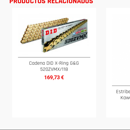
PRODUCTOS RELACIONADOS
Cadena DID X-Ring G&G
520ZVMX/118
169,73
€
Estrib
Kawa