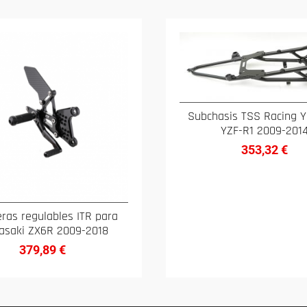
Subchasis TSS Racing 
YZF-R1 2009-201
353,32
€
eras regulables ITR para
saki ZX6R 2009-2018
379,89
€