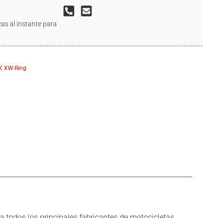
as al instante para
K XW-Ring
 todos los principales fabricantes de motocicletas