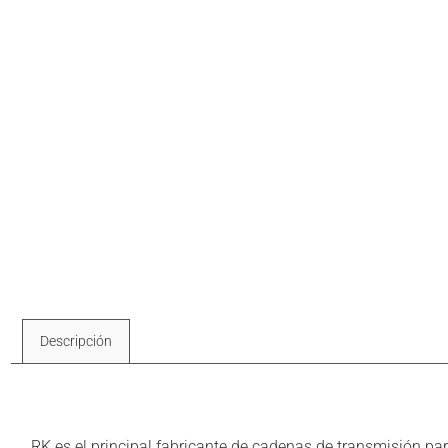
Descripción
Descripción
RK es el principal fabricante de cadenas de transmisión p