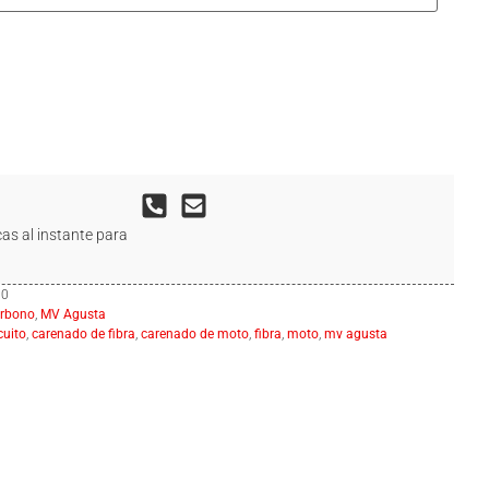
as al instante para
00
arbono
,
MV Agusta
cuito
,
carenado de fibra
,
carenado de moto
,
fibra
,
moto
,
mv agusta