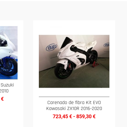
 Suzuki
2010
0
€
Carenado de fibra Kit EVO
Kawasaki ZX10R 2016-2020
723,45
€
-
859,30
€