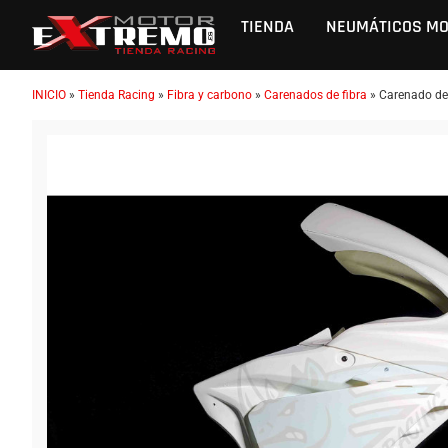
TIENDA
NEUMÁTICOS M
INICIO
»
Tienda Racing
»
Fibra y carbono
»
Carenados de fibra
»
Carenado de