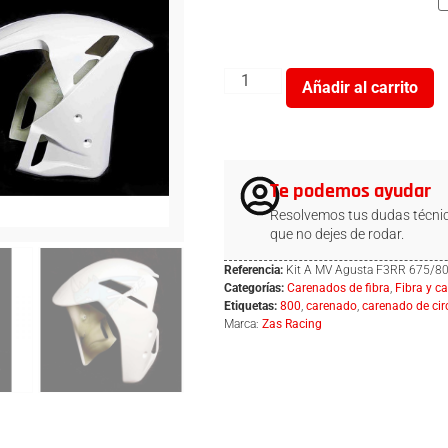
Añadir al carrito
Te podemos ayudar
Resolvemos tus dudas técnic
que no dejes de rodar.
Referencia:
Kit A MV Agusta F3RR 675/8
Categorías:
Carenados de fibra
,
Fibra y c
Etiquetas:
800
,
carenado
,
carenado de cir
Marca:
Zas Racing