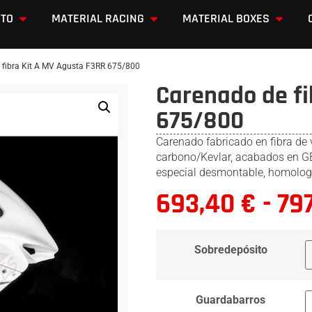
OTO
MATERIAL RACING
MATERIAL BOXES
 fibra Kit A MV Agusta F3RR 675/800
Carenado de fi
675/800
Carenado fabricado en fibra de 
carbono/Kevlar, acabados en GEL
especial desmontable, homolog
693,40
€
-
79
Sobredepósito
Guardabarros