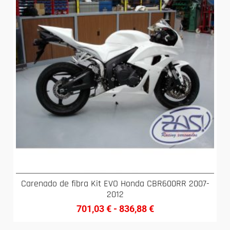
Carenado de fibra Kit EVO Honda CBR600RR 2007-
2012
701,03
€
-
836,88
€