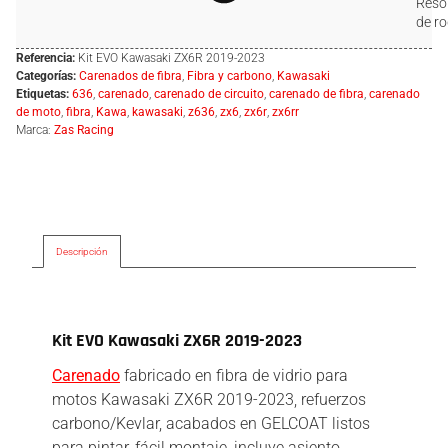
Resol
de ro
Referencia:
Kit EVO Kawasaki ZX6R 2019-2023
Categorías:
Carenados de fibra
,
Fibra y carbono
,
Kawasaki
Etiquetas:
636
,
carenado
,
carenado de circuito
,
carenado de fibra
,
carenado
de moto
,
fibra
,
Kawa
,
kawasaki
,
z636
,
zx6
,
zx6r
,
zx6rr
Marca:
Zas Racing
Descripción
Descripción
Kit EVO Kawasaki ZX6R 2019-2023
Carenado
fabricado en fibra de vidrio para
motos Kawasaki ZX6R 2019-2023, refuerzos
carbono/Kevlar, acabados en GELCOAT listos
para pintar, fácil montaje, incluye asiento