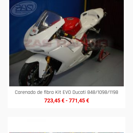
Carenado de fibra Kit EVO Ducati 848/1098/1198
723,45
€
-
771,45
€