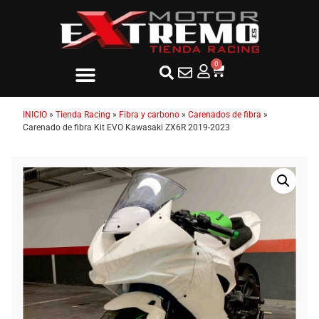
0
INICIO
»
Tienda Racing
»
Fibra y carbono
»
Carenados de fibra
»
Carenado de fibra Kit EVO Kawasaki ZX6R 2019-2023