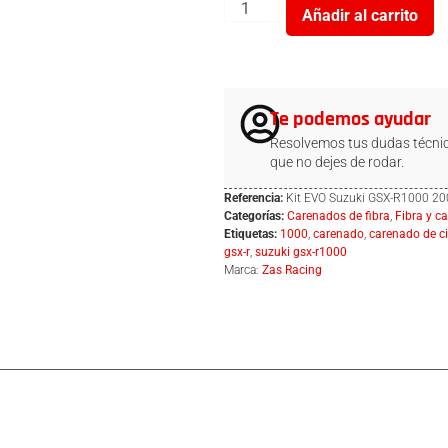
Añadir al carrito
Te podemos ayudar
Resolvemos tus dudas técnic
que no dejes de rodar.
Referencia:
Kit EVO Suzuki GSX-R1000 2
Categorías:
Carenados de fibra
,
Fibra y c
Etiquetas:
1000
,
carenado
,
carenado de ci
gsx-r
,
suzuki gsx-r1000
Marca:
Zas Racing