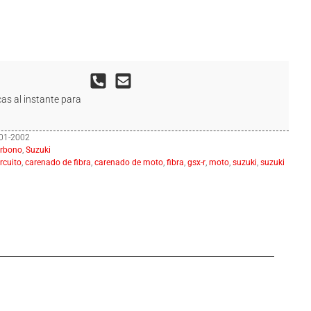
as al instante para
001-2002
arbono
,
Suzuki
rcuito
,
carenado de fibra
,
carenado de moto
,
fibra
,
gsx-r
,
moto
,
suzuki
,
suzuki