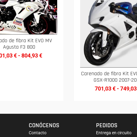
ado de fibra Kit EVO MV
Agusta F3 800
01,03
€
-
804,93
€
Carenado de fibra Kit EV
GSX-R1000 2007-2
701,03
€
-
749,0
CONÓCENOS
PEDIDOS
Contacto
Entrega en circuito