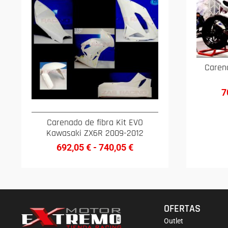
Caren
7
Carenado de fibra Kit EVO
Kawasaki ZX6R 2009-2012
692,05
€
-
740,05
€
OFERTAS
Outlet