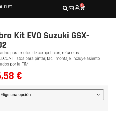
0
OUTLET
bra Kit EVO Suzuki GSX-
02
vidrio para motos de competición, refuerzos
COAT listos para pintar, fácil montaje, incluye asiento
ados por la FIM.
6,58
€