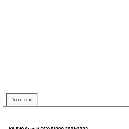
Descripción
Descripción
Kit EVO Suzuki GSX-R1000 2001-2002