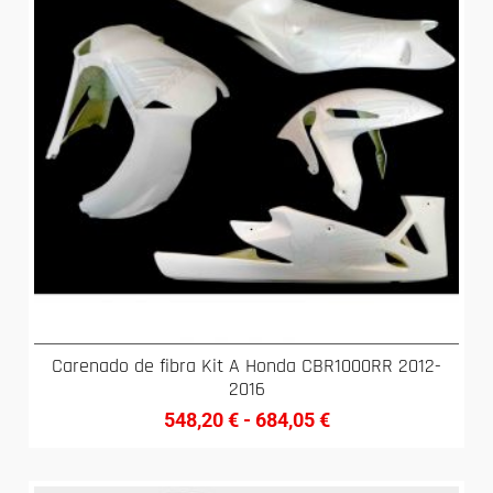
Carenado de fibra Kit A Honda CBR1000RR 2012-
2016
548,20
€
-
684,05
€