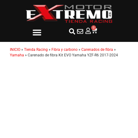
0
INICIO
»
Tienda Racing
»
Fibra y carbono
»
Carenados de fibra
»
Yamaha
»
Carenado de fibra Kit EVO Yamaha YZF-R6 2017-2024