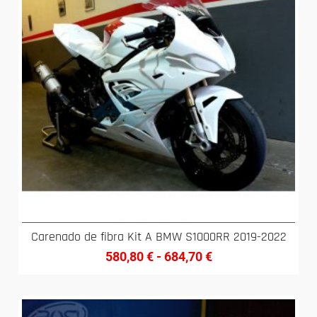
Carenado de fibra Kit A BMW S1000RR 2019-2022
580,80
€
-
684,70
€