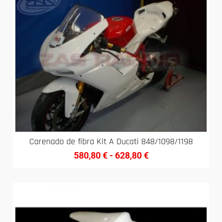
Carenado de fibra Kit A Ducati 848/1098/1198
580,80
€
-
628,80
€