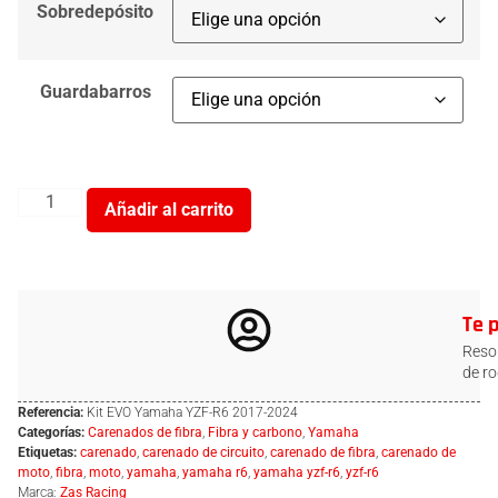
Sobredepósito
Guardabarros
Añadir al carrito
Te 
Resol
de ro
Referencia:
Kit EVO Yamaha YZF-R6 2017-2024
Categorías:
Carenados de fibra
,
Fibra y carbono
,
Yamaha
Etiquetas:
carenado
,
carenado de circuito
,
carenado de fibra
,
carenado de
moto
,
fibra
,
moto
,
yamaha
,
yamaha r6
,
yamaha yzf-r6
,
yzf-r6
Marca:
Zas Racing