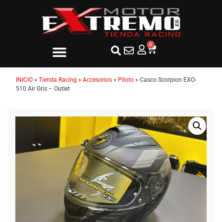
0
INICIO
»
Tienda Racing
»
Accesorios
»
Piloto
»
Casco Scorpion EXO-
510 Air Gris – Outlet