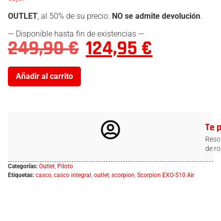
OUTLET
, al 50% de su precio.
NO se admite devolución
.
— Disponible hasta fin de existencias —
249,90
€
124,95
€
Añadir al carrito
Te 
Resol
de ro
Categorías:
Outlet
,
Piloto
Etiquetas:
casco
,
casco integral
,
outlet
,
scorpion
,
Scorpion EXO-510 Air