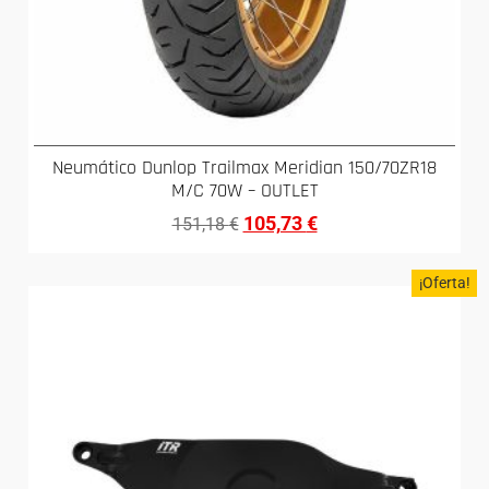
Neumático Dunlop Trailmax Meridian 150/70ZR18
M/C 70W – OUTLET
105,73
€
151,18
€
¡Oferta!