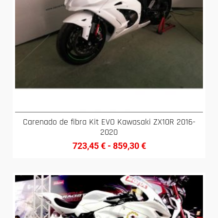
Carenado de fibra Kit EVO Kawasaki ZX10R 2016-
2020
723,45
€
-
859,30
€