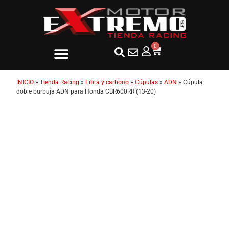
0
INICIO
»
Tienda Racing
»
Fibra y carbono
»
Cúpulas
»
ADN
»
Cúpula
doble burbuja ADN para Honda CBR600RR (13-20)