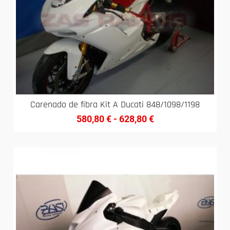
Carenado de fibra Kit A Ducati 848/1098/1198
580,80
€
-
628,80
€