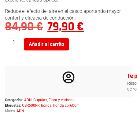
Reduce el efecto del aire en el casco aportando mayor
confort y eficacia de conducción.
84,90
€
79,90
€
Añadir al carrito
Te 
Resol
de ro
Categorías:
ADN
,
Cúpulas
,
Fibra y carbono
Etiquetas:
CBR600RR
,
honda
,
honda cbr600rr
Marca:
ADN