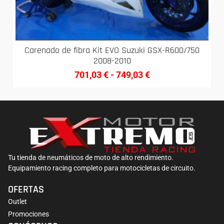
Carenado de fibra Kit EVO Suzuki GSX-R600/750
2008-2010
701,03
€
-
749,03
€
Tu tienda de neumáticos de moto de alto rendimiento.
Equipamiento racing completo para motocicletas de circuito.
OFERTAS
Outlet
Promociones