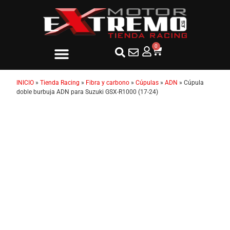
0
INICIO
»
Tienda Racing
»
Fibra y carbono
»
Cúpulas
»
ADN
»
Cúpula
doble burbuja ADN para Suzuki GSX-R1000 (17-24)