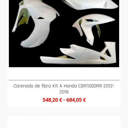
Carenado de fibra Kit A Honda CBR1000RR 2012-
2016
548,20
€
-
684,05
€