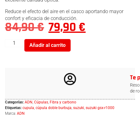
Reduce el efecto del aire en el casco aportando mayor
confort y eficacia de conducción.
84,90
€
79,90
€
Añadir al carrito
Te 
Resol
de ro
Categorías:
ADN
,
Cúpulas
,
Fibra y carbono
Etiquetas:
cupula
,
cúpula doble burbuja
,
suzuki
,
suzuki gsx-r1000
Marca:
ADN