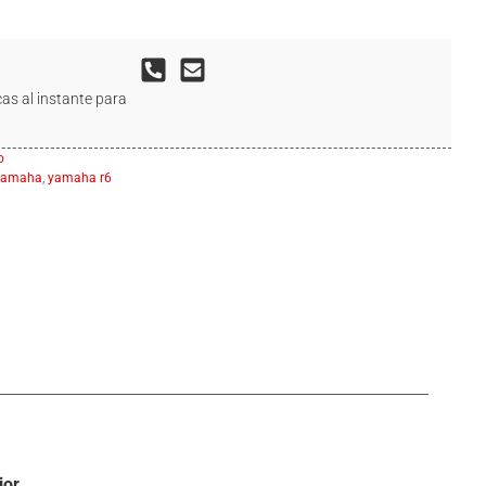
as al instante para
o
yamaha
,
yamaha r6
ior