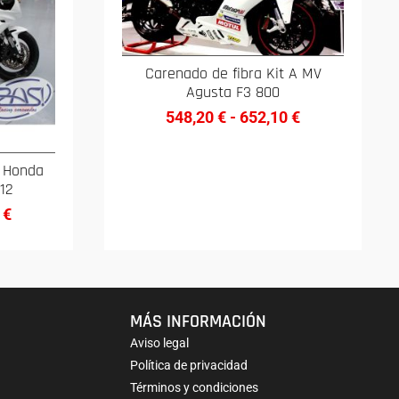
Carenado de fibra Kit A MV
Agusta F3 800
548,20
€
-
652,10
€
A Honda
12
5
€
MÁS INFORMACIÓN
Aviso legal
Política de privacidad
Términos y condiciones