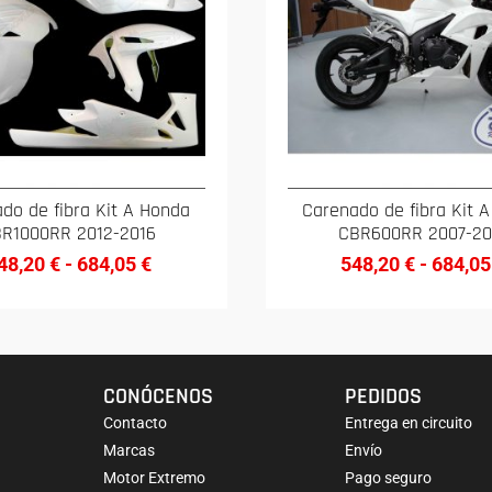
do de fibra Kit A Honda
Carenado de fibra Kit 
R1000RR 2012-2016
CBR600RR 2007-20
48,20
€
-
684,05
€
548,20
€
-
684,0
CONÓCENOS
PEDIDOS
Contacto
Entrega en circuito
Marcas
Envío
Motor Extremo
Pago seguro