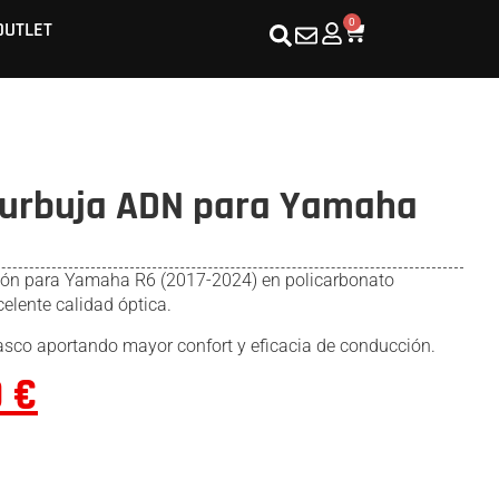
0
OUTLET
burbuja ADN para Yamaha
ión para Yamaha R6 (2017-2024) en policarbonato
celente calidad óptica.
 casco aportando mayor confort y eficacia de conducción.
0
€