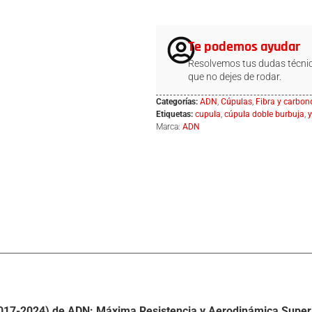
Te podemos ayudar
Resolvemos tus dudas técnic
que no dejes de rodar.
Categorías:
ADN
,
Cúpulas
,
Fibra y carbon
Etiquetas:
cupula
,
cúpula doble burbuja
,
Marca:
ADN
017-2024) de ADN: Máxima Resistencia y Aerodinámica Super