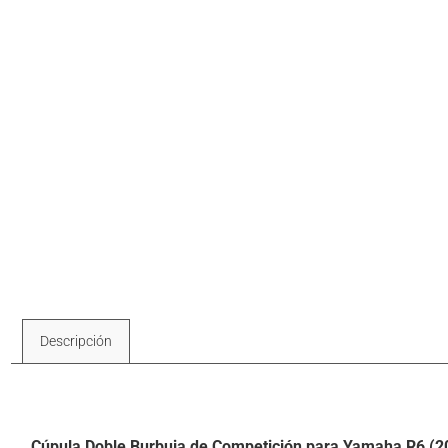
Descripción
Descripción
Cúpula Doble Burbuja de Competición para Yamaha R6 (2