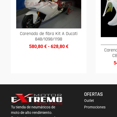
Carenado de fibra Kit A Ducati
848/1098/1198
580,80
€
-
628,80
€
Carena
CB
5
OFERTAS
Outlet
Promociones
Tu tienda de neumáticos de
moto de alto rendimiento.