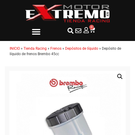
0
INICIO
»
Tienda Racing
»
Frenos
»
Depósitos de líquido
»
Depósito de
líquido de frenos Brembo 45cc