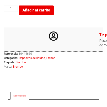
Añadir al carrito
Te 
Resol
de ro
Referencia:
10444660
Categorías:
Depósitos de líquido
,
Frenos
Etiqueta:
Brembo
Marca:
Brembo
Descripción