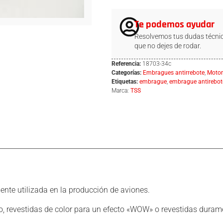
Te podemos ayudar
Resolvemos tus dudas técnic
que no dejes de rodar.
Referencia:
18703-34c
Categorías:
Embragues antirrebote
,
Motor
Etiquetas:
embrague
,
embrague antirebot
Marca:
TSS
nte utilizada en la producción de aviones.
o, revestidas de color para un efecto «WOW» o revestidas duram