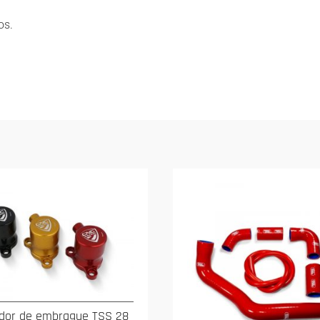
os.
dor de embrague TSS 28