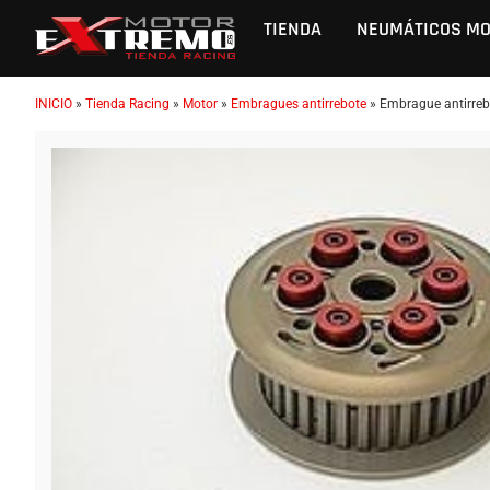
TIENDA
NEUMÁTICOS M
INICIO
»
Tienda Racing
»
Motor
»
Embragues antirrebote
»
Embrague antirre