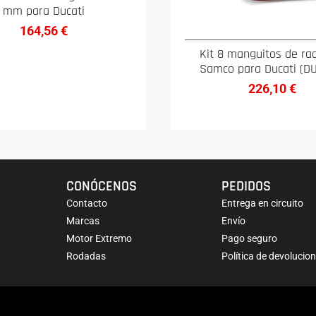
mm para Ducati
164,56
€
Kit 8 manguitos de ra
Samco para Ducati (D
226,10
€
CONÓCENOS
PEDIDOS
Contacto
Entrega en circuito
Marcas
Envío
Motor Extremo
Pago seguro
Rodadas
Política de devolucio