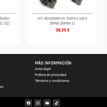
diador
Kit abrazaderas Samco para
UC-32)
BMW (BMW-2)
38,55
€
MÁS INFORMACIÓN
Aviso legal
Política de privacidad
Términos y condiciones
nes