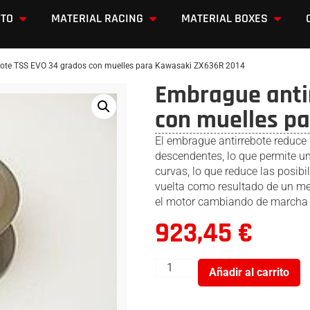
OTO
MATERIAL RACING
MATERIAL BOXES
bote TSS EVO 34 grados con muelles para Kawasaki ZX636R 2014
Embrague anti
con muelles p
El embrague antirrebote reduce 
descendentes, lo que permite una
curvas, lo que reduce las posibi
vuelta como resultado de un me
el motor cambiando de marcha 
923,45
€
Añadir al carrito