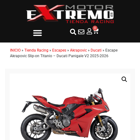
0
INICIO
»
Tienda Racing
»
Escapes
»
Akrapovic
»
Ducati
»
Escape
Akrapovic Slip-on Titanio – Ducati Panigale V2 2025-2026