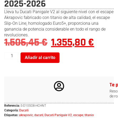
2025-2026
Lleva tu Ducati Panigale V2 al siguiente nivel con el escape
Akrapovic fabricado con titanio de alta calidad, el escape
Slip-On Line, homologado Euro5+, proporciona una
ganancia de potencia considerable en todo el rango de
revoluciones.
1.506,45
€
1.355,80
€
Añadir al carrito
Te 
Resol
de ro
Referencia:
S-D10SO8-HCHNT
Categoría:
Ducati
Etiquetas:
akrapovic
,
ducati
,
Ducati Panigale V2
,
escape
,
titanio