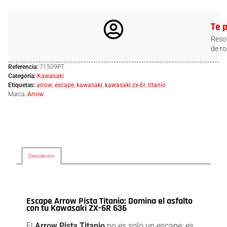
Te 
Resol
de ro
Referencia:
71509PT
Categoría:
Kawasaki
Etiquetas:
arrow
,
escape
,
kawasaki
,
kawasaki zx-6r
,
titanio
Marca:
Arrow
Descripción
Descripción
Escape Arrow Pista Titanio: Domina el asfalto
con tu Kawasaki ZX-6R 636
El
Arrow Pista Titanio
no es solo un escape; es