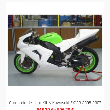
Carenado de fibra Kit A Kawasaki ZX10R 2006-2007
548,20
€
-
596,20
€