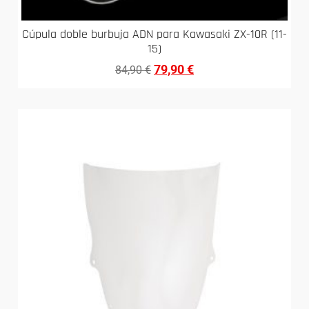
Cúpula doble burbuja ADN para Kawasaki ZX-10R (11-
15)
79,90
€
84,90
€