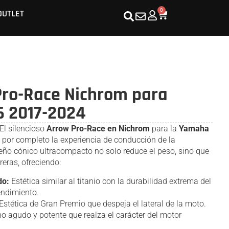
0
OUTLET
Pro-Race Nichrom para
 2017-2024
El silencioso
Arrow Pro-Race en Nichrom
para la
Yamaha
 por completo la experiencia de conducción de la
seño cónico ultracompacto no solo reduce el peso, sino que
reras, ofreciendo:
do:
Estética similar al titanio con la durabilidad extrema del
endimiento.
Estética de Gran Premio que despeja el lateral de la moto.
o agudo y potente que realza el carácter del motor