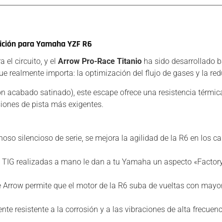
ición para Yamaha YZF R6
el circuito, y el
Arrow Pro-Race Titanio
ha sido desarrollado b
e realmente importa: la optimización del flujo de gases y la re
on acabado satinado), este escape ofrece una resistencia térmic
siones de pista más exigentes.
noso silencioso de serie, se mejora la agilidad de la R6 en los c
 TIG realizadas a mano le dan a tu Yamaha un aspecto «Factor
e Arrow permite que el motor de la R6 suba de vueltas con mayor 
e resistente a la corrosión y a las vibraciones de alta frecuenc