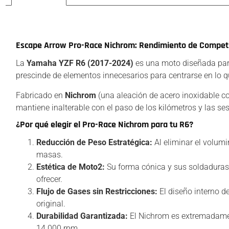
Descripción
Escape Arrow Pro-Race Nichrom: Rendimiento de Compet
La
Yamaha YZF R6 (2017-2024)
es una moto diseñada para 
prescinde de elementos innecesarios para centrarse en lo qu
Fabricado en
Nichrom
(una aleación de acero inoxidable c
mantiene inalterable con el paso de los kilómetros y las se
¿Por qué elegir el Pro-Race Nichrom para tu R6?
Reducción de Peso Estratégica:
Al eliminar el volumi
masas.
Estética de Moto2:
Su forma cónica y sus soldaduras
ofrecer.
Flujo de Gases sin Restricciones:
El diseño interno d
original.
Durabilidad Garantizada:
El Nichrom es extremadament
14.000 rpm.