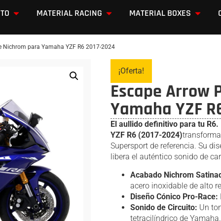
OTO
MATERIAL RACING
MATERIAL BOXES
ce Nichrom para Yamaha YZF R6 2017-2024
¡Oferta!
Escape Arrow 
Yamaha YZF R6
El aullido definitivo para tu R6.
YZF R6 (2017-2024)
transforma
Supersport de referencia. Su di
libera el auténtico sonido de car
Acabado Nichrom Satina
acero inoxidable de alto r
Diseño Cónico Pro-Race:
Sonido de Circuito:
Un ton
tetracilíndrico de Yamaha.