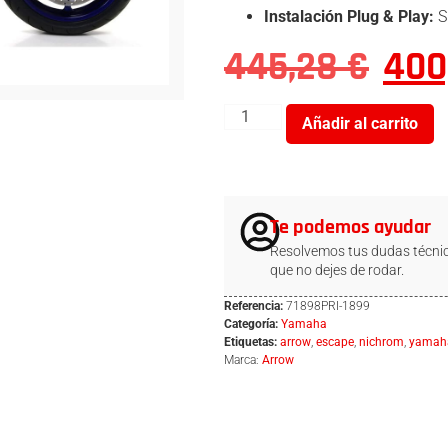
Instalación Plug & Play:
S
445,28
€
400
Añadir al carrito
Te podemos ayudar
Resolvemos tus dudas técnic
que no dejes de rodar.
Referencia:
71898PRI-1899
Categoría:
Yamaha
Etiquetas:
arrow
,
escape
,
nichrom
,
yamah
Marca:
Arrow