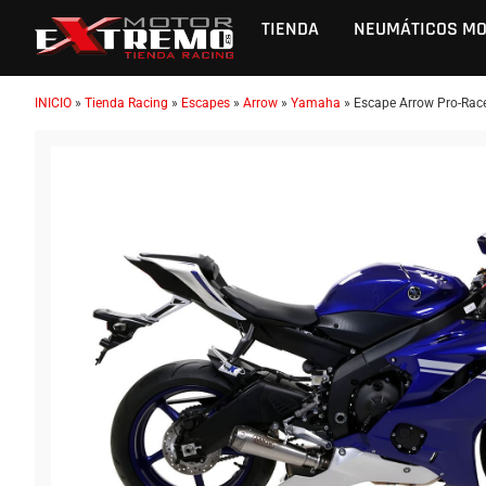
TIENDA
NEUMÁTICOS M
INICIO
»
Tienda Racing
»
Escapes
»
Arrow
»
Yamaha
»
Escape Arrow Pro-Ra