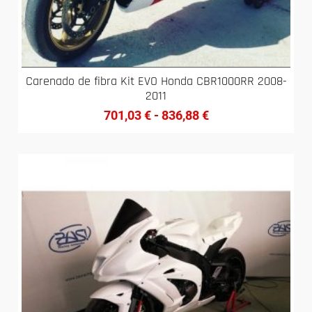
Carenado de fibra Kit EVO Honda CBR1000RR 2008-
2011
701,03
€
-
836,88
€