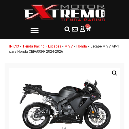
0
INICIO
»
Tienda Racing
»
Escapes
»
MIVV
»
Honda
»
Escape MIVV AK-1
para Honda CBR600RR 2024-2026