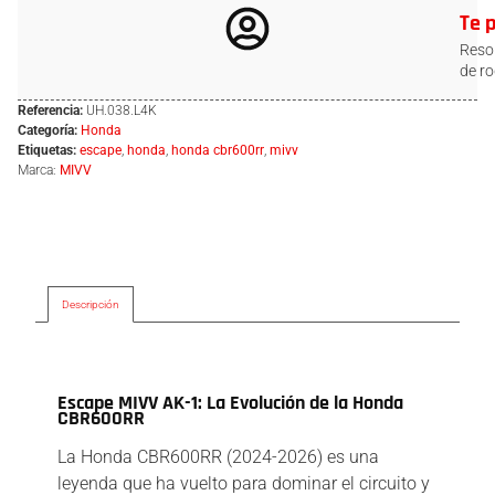
Te 
Resol
de ro
Referencia:
UH.038.L4K
Categoría:
Honda
Etiquetas:
escape
,
honda
,
honda cbr600rr
,
mivv
Marca:
MIVV
Descripción
Descripción
Escape MIVV AK-1: La Evolución de la Honda
CBR600RR
La Honda CBR600RR (2024-2026) es una
leyenda que ha vuelto para dominar el circuito y