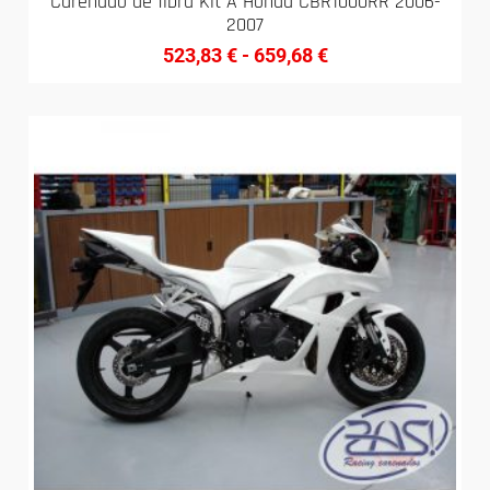
Carenado de fibra Kit A Honda CBR1000RR 2006-
2007
523,83
€
-
659,68
€