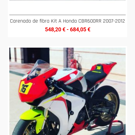
Carenado de fibra Kit A Honda CBR600RR 2007-2012
548,20
€
-
684,05
€