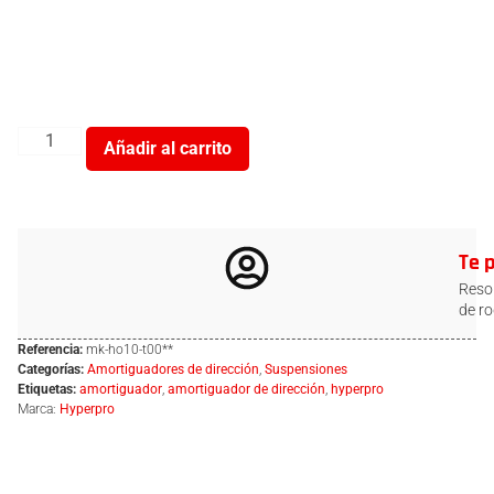
Añadir al carrito
Te 
Resol
de ro
Referencia:
mk-ho10-t00**
Categorías:
Amortiguadores de dirección
,
Suspensiones
Etiquetas:
amortiguador
,
amortiguador de dirección
,
hyperpro
Marca:
Hyperpro