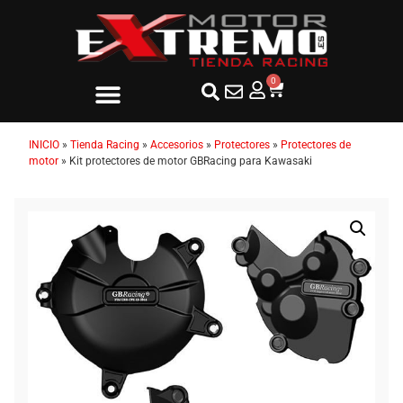
0
INICIO
»
Tienda Racing
»
Accesorios
»
Protectores
»
Protectores de
motor
»
Kit protectores de motor GBRacing para Kawasaki