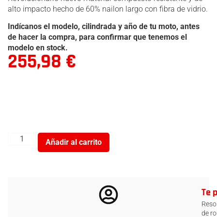
alto impacto hecho de 60% nailon largo con fibra de vidrio.
Indícanos el modelo, cilindrada y año de tu moto, antes
de hacer la compra, para confirmar que tenemos el
modelo en stock.
255,98
€
Añadir al carrito
Te 
Resol
de ro