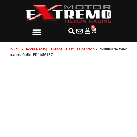
0
INICIO
»
Tienda Racing
»
Frenos
»
Pastillas de freno
»
Pastillas de freno
trasero Galfer FD165G1371