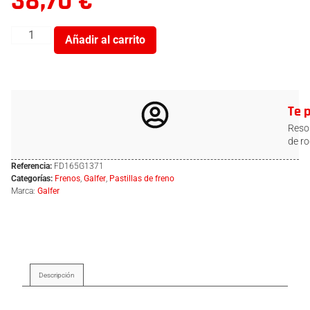
38,70
€
Añadir al carrito
Te 
Resol
de ro
Referencia:
FD165G1371
Categorías:
Frenos
,
Galfer
,
Pastillas de freno
Marca:
Galfer
Descripción