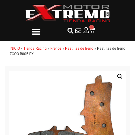
0
INICIO
»
Tienda Racing
»
Frenos
»
Pastillas de freno
»
Pastillas de freno
ZCOO B005 EX