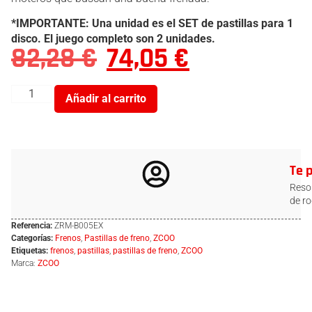
*IMPORTANTE: Una unidad es el SET de pastillas para 1
disco. El juego completo son 2 unidades.
82,28
€
74,05
€
Añadir al carrito
Te 
Resol
de ro
Referencia:
ZRM-B005EX
Categorías:
Frenos
,
Pastillas de freno
,
ZCOO
Etiquetas:
frenos
,
pastillas
,
pastillas de freno
,
ZCOO
Marca:
ZCOO