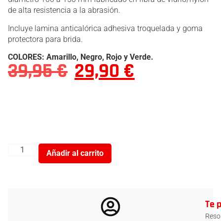
de alta resistencia a la abrasión.
Incluye lamina anticalórica adhesiva troquelada y goma
protectora para brida.
COLORES: Amarillo, Negro, Rojo y Verde.
39,95
€
29,90
€
Añadir al carrito
Te 
Resol