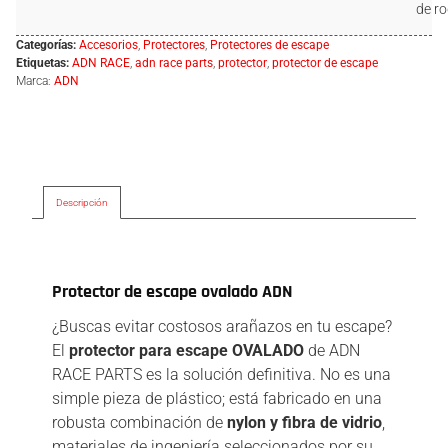
de ro
Categorías:
Accesorios
,
Protectores
,
Protectores de escape
Etiquetas:
ADN RACE
,
adn race parts
,
protector
,
protector de escape
Marca:
ADN
Descripción
Descripción
Protector de escape ovalado ADN
¿Buscas evitar costosos arañazos en tu escape?
El
protector para escape OVALADO
de ADN
RACE PARTS es la solución definitiva. No es una
simple pieza de plástico; está fabricado en una
robusta combinación de
nylon y fibra de vidrio
,
materiales de ingeniería seleccionados por su