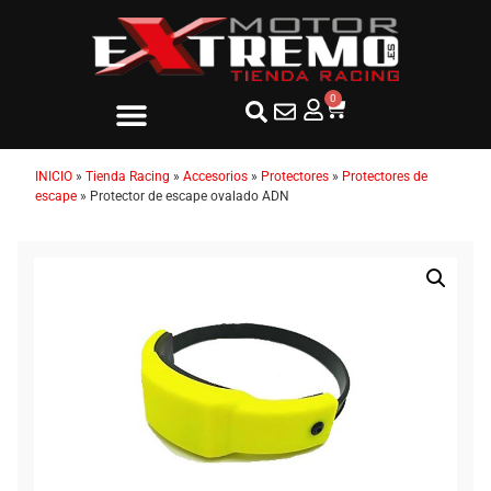
0
INICIO
»
Tienda Racing
»
Accesorios
»
Protectores
»
Protectores de
escape
»
Protector de escape ovalado ADN