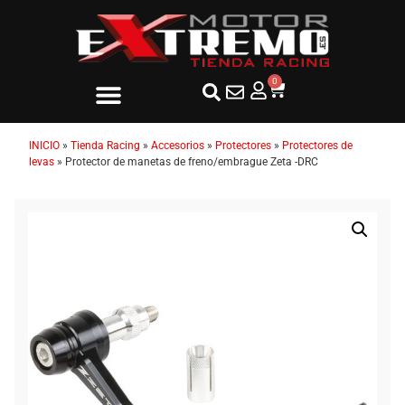
0
INICIO
»
Tienda Racing
»
Accesorios
»
Protectores
»
Protectores de
levas
»
Protector de manetas de freno/embrague Zeta -DRC