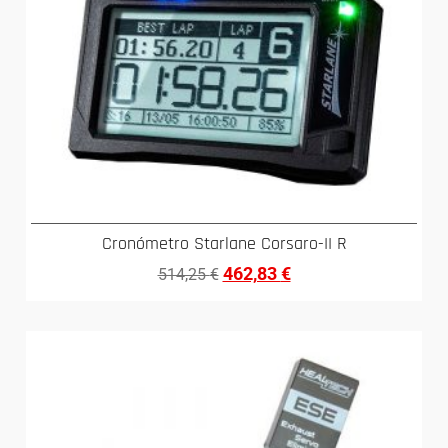
Cronómetro Starlane Corsaro-II R
462,83
€
514,25
€