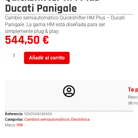
Ducati Panigale
Cambio semiautomático Quickshifter HM Plus – Ducati
Panigale. La gama HM está diseñada para ser
simplemente plug & play.
544,50
€
Añadir al carrito
Te 
Resol
de ro
Referencia:
5060544246604
Categorías:
Cambios semiautomáticos
,
Electrónica
Marca:
HM