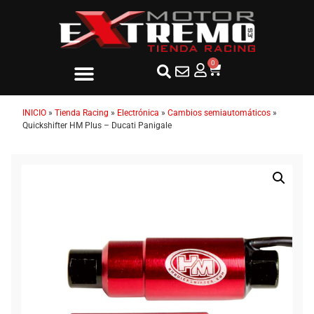
0
INICIO
»
Tienda Racing
»
Electrónica
»
Cambios semiautomáticos
»
Quickshifter HM Plus – Ducati Panigale