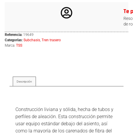
Te 
Resol
de ro
Referencia:
19649
Categorías:
Subchasis
,
Tren trasero
Marca:
TSS
Descripción
Descripción
Construcción liviana y sólida, hecha de tubos y
perfiles de aleación. Esta construcción permite
usar equipo estándar debajo del asiento, así
como la mayoría de los carenados de fibra del