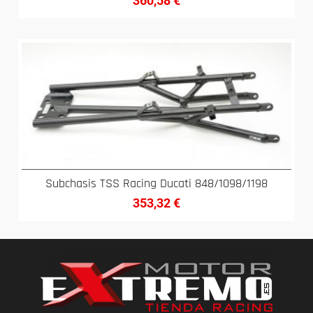
360,58
€
Subchasis TSS Racing Ducati 848/1098/1198
353,32
€