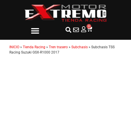
0
INICIO
»
Tienda Racing
»
Tren trasero
»
Subchasis
»
Subchasis TSS
Racing Suzuki GSX-R1000 2017