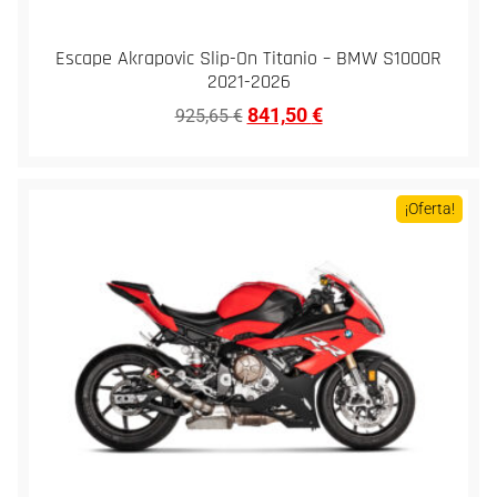
Escape Akrapovic Slip-On Titanio – BMW S1000R
2021-2026
841,50
€
925,65
€
¡Oferta!