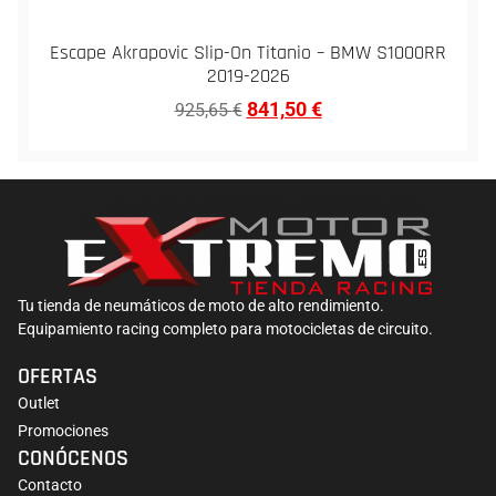
Escape Akrapovic Slip-On Titanio – BMW S1000RR
2019-2026
841,50
€
925,65
€
Tu tienda de neumáticos de moto de alto rendimiento.
Equipamiento racing completo para motocicletas de circuito.
OFERTAS
Outlet
Promociones
CONÓCENOS
Contacto