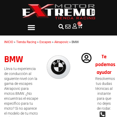
0
INICIO
»
Tienda Racing
»
Escapes
»
Akrapovic
»
BMW
Te
BMW
podemos
Lleva tu experiencia
ayudar
de conducción al
siguiente nivel con la
Resolvemos
gama de escapes
tus dudas
Akrapovic para
técnicas al
motos BMW. ¿No
instante
encuentras el escape
para que
específico para tu
no dejes
moto? Si no aparece
de rodar.
el modelo de tu moto