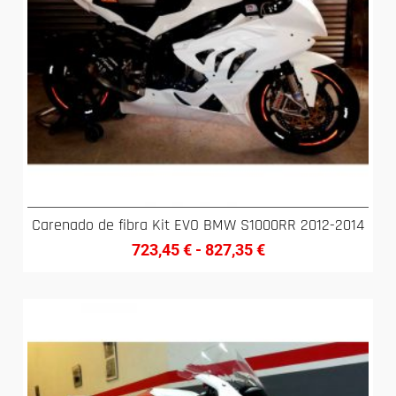
Carenado de fibra Kit EVO BMW S1000RR 2012-2014
723,45
€
-
827,35
€