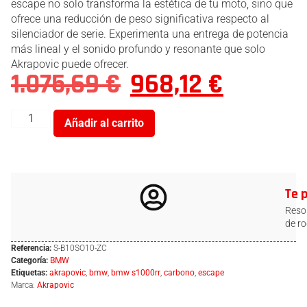
escape no solo transforma la estética de tu moto, sino que
ofrece una reducción de peso significativa respecto al
silenciador de serie. Experimenta una entrega de potencia
más lineal y el sonido profundo y resonante que solo
Akrapovic puede ofrecer.
1.075,69
€
968,12
€
Añadir al carrito
Te 
Resol
de ro
Referencia:
S-B10SO10-ZC
Categoría:
BMW
Etiquetas:
akrapovic
,
bmw
,
bmw s1000rr
,
carbono
,
escape
Marca:
Akrapovic