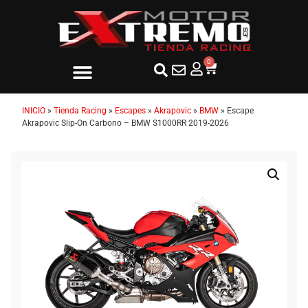
0
INICIO
»
Tienda Racing
»
Escapes
»
Akrapovic
»
BMW
»
Escape
Akrapovic Slip-On Carbono – BMW S1000RR 2019-2026