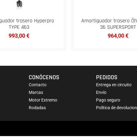
guador trasero Hyperpro
Amortiguador trasero Öh
TYPE 463
36 SUPERSPORT
993,00
€
964,00
€
CONÓCENOS
PEDIDOS
Contacto
Entrega en circuito
Marcas
Envío
Motor Extremo
Pago seguro
Rodadas
Política de devolucio