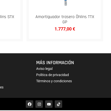
lins STX
Amortiguador trasero Öhlins TTX
GP
1.777,00
€
MÁS INFORMACIÓN
Aviso legal
Política de privacidad
Términos y condiciones
nes