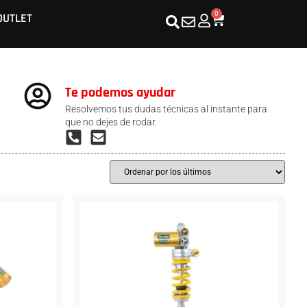
0
OUTLET
Te podemos ayudar
Resolvemos tus dudas técnicas al instante para
que no dejes de rodar.