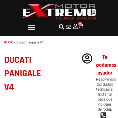
0
INICIO
»
Ducati Panigale V4
Te
DUCATI
podemos
PANIGALE
ayudar
Resolvemos
V4
tus dudas
técnicas al
instante
para que
no dejes
de rodar.