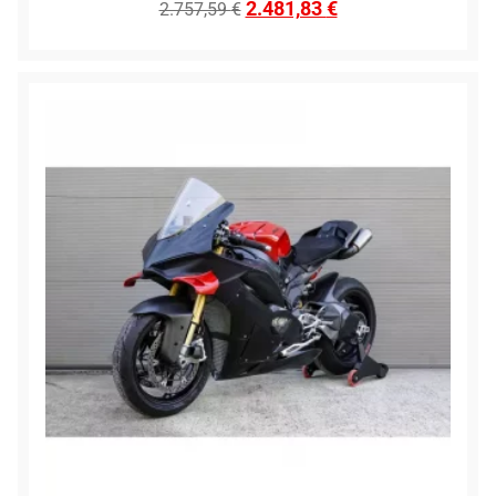
2.481,83
€
2.757,59
€