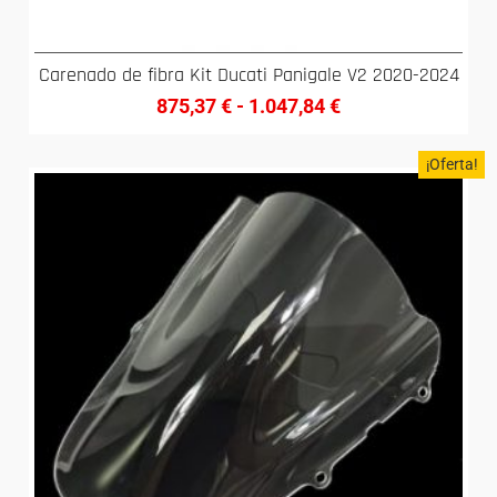
Carenado de fibra Kit Ducati Panigale V2 2020-2024
875,37
€
-
1.047,84
€
¡Oferta!