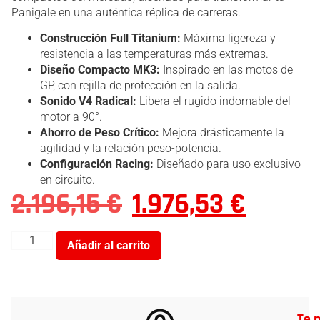
Panigale en una auténtica réplica de carreras.
Construcción Full Titanium:
Máxima ligereza y
resistencia a las temperaturas más extremas.
Diseño Compacto MK3:
Inspirado en las motos de
GP, con rejilla de protección en la salida.
Sonido V4 Radical:
Libera el rugido indomable del
motor a 90°.
Ahorro de Peso Crítico:
Mejora drásticamente la
agilidad y la relación peso-potencia.
Configuración Racing:
Diseñado para uso exclusivo
en circuito.
2.196,15
€
1.976,53
€
Añadir al carrito
Te 