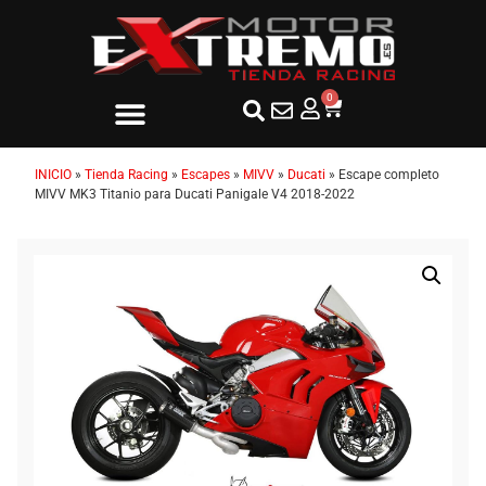
0
INICIO
»
Tienda Racing
»
Escapes
»
MIVV
»
Ducati
»
Escape completo
MIVV MK3 Titanio para Ducati Panigale V4 2018-2022