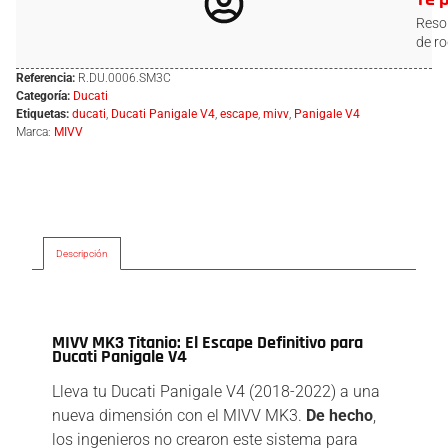
Resol
de ro
Referencia:
R.DU.0006.SM3C
Categoría:
Ducati
Etiquetas:
ducati
,
Ducati Panigale V4
,
escape
,
mivv
,
Panigale V4
Marca:
MIVV
Descripción
Descripción
MIVV MK3 Titanio: El Escape Definitivo para
Ducati Panigale V4
Lleva tu Ducati Panigale V4 (2018-2022) a una
nueva dimensión con el MIVV MK3.
De hecho
,
los ingenieros no crearon este sistema para