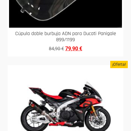
Cúpula doble burbuja ADN para Ducati Panigale
899/1199
79,90
€
84,90
€
¡Oferta!