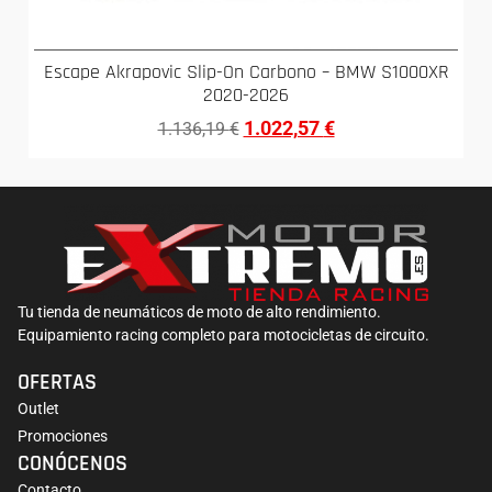
Escape Akrapovic Slip-On Carbono – BMW S1000XR
2020-2026
1.022,57
€
1.136,19
€
Tu tienda de neumáticos de moto de alto rendimiento.
Equipamiento racing completo para motocicletas de circuito.
OFERTAS
Outlet
Promociones
CONÓCENOS
Contacto