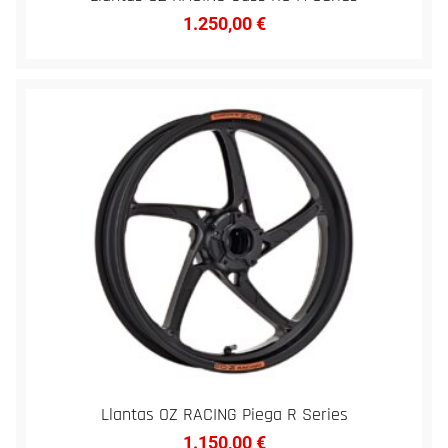
1.250,00
€
Llantas OZ RACING Piega R Series
1.150,00
€