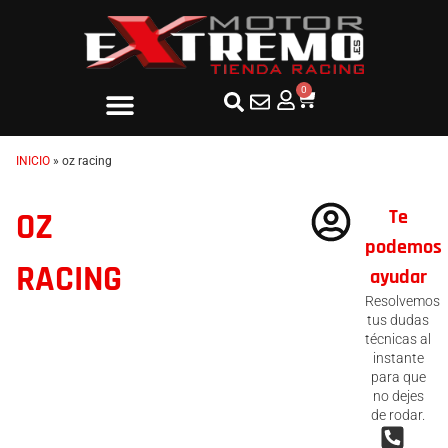
0
INICIO
»
oz racing
Te
OZ
podemos
RACING
ayudar
Resolvemos
tus dudas
técnicas al
instante
para que
no dejes
de rodar.