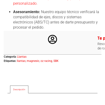
personalizado.
Asesoramiento:
Nuestro equipo técnico verificará la
compatibilidad de ejes, discos y sistemas
electrónicos (ABS/TC) antes de darte presupuesto y
procesar el pedido.
Te 
Resol
de ro
Categoría:
Llantas
Etiquetas:
llantas
,
magnesio
,
oz racing
,
SBK
Descripción
Descripción