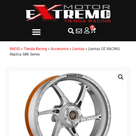
0
INICIO
»
Tienda Racing
»
Accesorios
»
Llantas
»
Llantas OZ RACING
Replica SBK Series