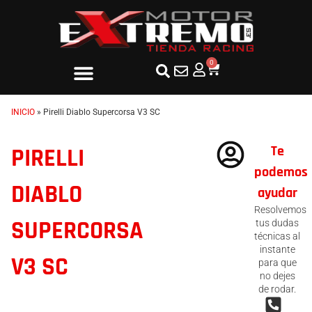
0
INICIO
»
Pirelli Diablo Supercorsa V3 SC
Te
PIRELLI
podemos
DIABLO
ayudar
Resolvemos
SUPERCORSA
tus dudas
técnicas al
instante
V3 SC
para que
no dejes
de rodar.